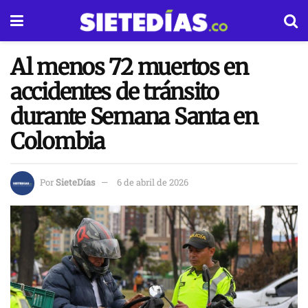
Al menos 72 muertos en
accidentes de tránsito
durante Semana Santa en
Colombia
Por
SieteDías
6 de abril de 2026