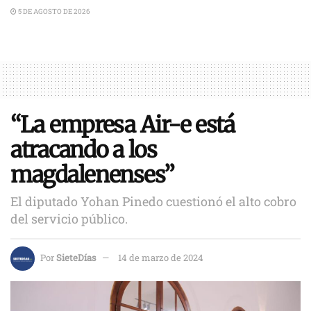
5 DE AGOSTO DE 2026
“La empresa Air-e está
atracando a los
magdalenenses”
El diputado Yohan Pinedo cuestionó el alto cobro
del servicio público.
Por
SieteDías
14 de marzo de 2024