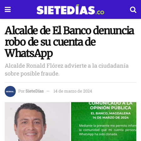
Alcalde de El Banco denuncia
robo de su cuenta de
WhatsApp
Alcalde Ronald Flórez advierte a la ciudadanía
sobre posible fraude.
Por
SieteDías
14 de marzo de 2024