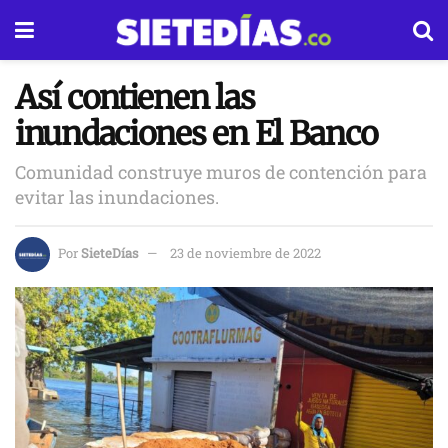
Así contienen las
inundaciones en El Banco
Comunidad construye muros de contención para
evitar las inundaciones.
Por
SieteDías
23 de noviembre de 2022