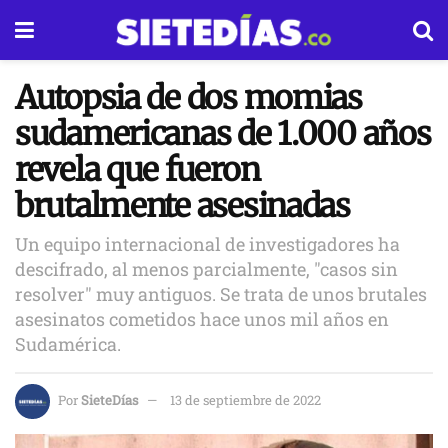
Autopsia de dos momias
sudamericanas de 1.000 años
revela que fueron
brutalmente asesinadas
Un equipo internacional de investigadores ha
descifrado, al menos parcialmente, "casos sin
resolver" muy antiguos. Se trata de unos brutales
asesinatos cometidos hace unos mil años en
Sudamérica.
Por
SieteDías
13 de septiembre de 2022