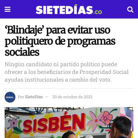
‘Blindaje’ para evitar uso
politiquero de programas
sociales
Ningún candidato ni partido político puede
ofrecer a los beneficiarios de Prosperidad Social
ayudas institucionales a cambio del voto.
Por
SieteDías
20 de octubre de 2023