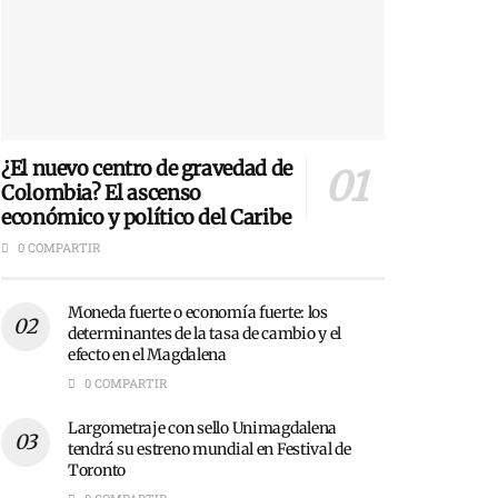
¿El nuevo centro de gravedad de
Colombia? El ascenso
económico y político del Caribe
0 COMPARTIR
Moneda fuerte o economía fuerte: los
determinantes de la tasa de cambio y el
efecto en el Magdalena
0 COMPARTIR
Largometraje con sello Unimagdalena
tendrá su estreno mundial en Festival de
Toronto