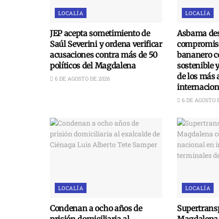
LOCALÍA
LOCALÍA
JEP acepta sometimiento de
Asbama des
Saúl Severini y ordena verificar
compromiso
acusaciones contra más de 50
bananero c
políticos del Magdalena
sostenible 
de los más 
6 DE AGOSTO DE 2026
internacion
6 DE AGOSTO 
LOCALÍA
LOCALÍA
Condenan a ocho años de
Supertransp