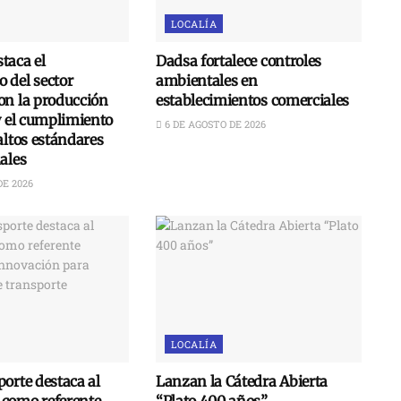
LOCALÍA
taca el
Dadsa fortalece controles
 del sector
ambientales en
on la producción
establecimientos comerciales
y el cumplimiento
6 DE AGOSTO DE 2026
altos estándares
ales
DE 2026
LOCALÍA
orte destaca al
Lanzan la Cátedra Abierta