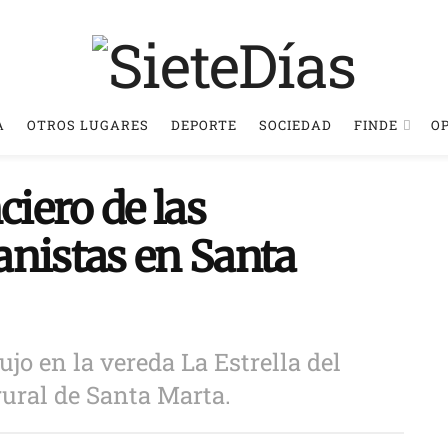
A
OTROS LUGARES
DEPORTE
SOCIEDAD
FINDE
O
ciero de las
anistas en Santa
ujo en la vereda La Estrella del
rural de Santa Marta.