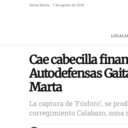
Santa Marta - 7 de agosto de 2026
LOCALÍ
Cae cabecilla finan
Autodefensas Gait
Marta
La captura de ‘Fósforo’, se prod
corregimiento Calabazo, zona 