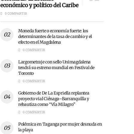
económico y político del Caribe
0 COMPARTIR
Moneda fuerte o economía fuerte: los
determinantes de la tasa de cambio y el
efecto en el Magdalena
0 COMPARTIR
Largometraje con sello Unimagdalena
tendrá su estreno mundial en Festival de
Toronto
0 COMPARTIR
Gobierno de De La Espriella replantea
proyecto vial Ciénaga–Barranquilla y
rebautiza como “Vía Milagro”
0 COMPARTIR
Polémica en Taganga por mujer desnuda en
la playa