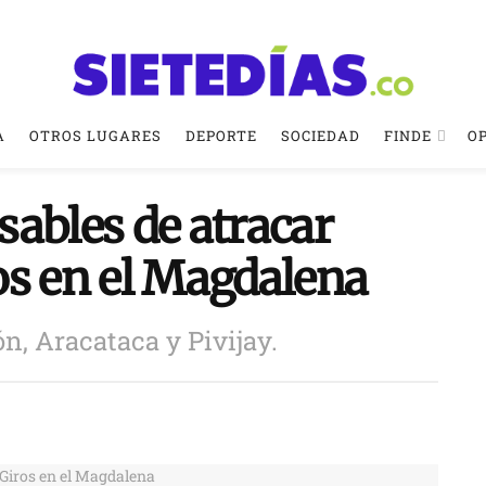
A
OTROS LUGARES
DEPORTE
SOCIEDAD
FINDE
O
ables de atracar
os en el Magdalena
n, Aracataca y Pivijay.