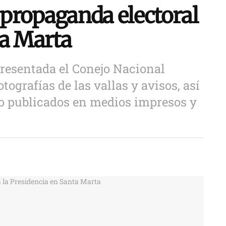
propaganda electoral
ta Marta
presentada el Conejo Nacional
ografías de las vallas y avisos, así
o publicados en medios impresos y