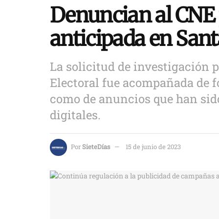
Denuncian al CNE 
anticipada en San
La solicitud de investigación 
Electoral fue acompañada de fot
como de anuncios que han sid
digitales.
Por
SieteDías
15 de junio de 2023