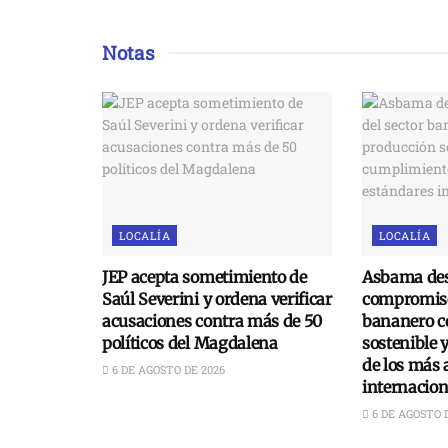
Notas
LOCALÍA
LOCALÍA
JEP acepta sometimiento de
Asbama des
Saúl Severini y ordena verificar
compromiso
acusaciones contra más de 50
bananero c
políticos del Magdalena
sostenible 
de los más 
6 DE AGOSTO DE 2026
internacion
6 DE AGOSTO 