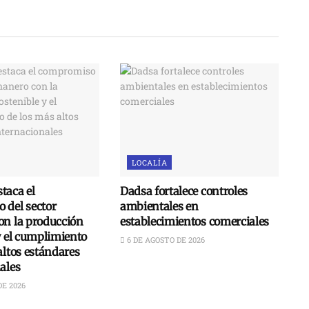
LOCALÍA
taca el
Dadsa fortalece controles
 del sector
ambientales en
on la producción
establecimientos comerciales
y el cumplimiento
6 DE AGOSTO DE 2026
altos estándares
ales
DE 2026