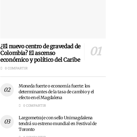
¿El nuevo centro de gravedad de
Colombia? El ascenso
económico y político del Caribe
0 COMPARTIR
Moneda fuerte o economía fuerte: los
determinantes de la tasa de cambio y el
efecto en el Magdalena
0 COMPARTIR
Largometraje con sello Unimagdalena
tendrá su estreno mundial en Festival de
Toronto