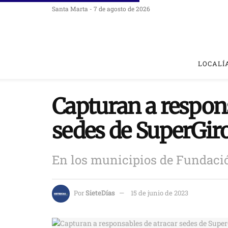
Santa Marta - 7 de agosto de 2026
LOCALÍ
Capturan a respons
sedes de SuperGir
En los municipios de Fundació
Por
SieteDías
15 de junio de 2023