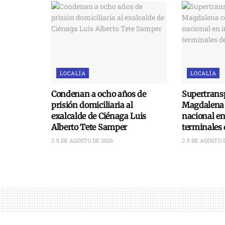
LOCALÍA
LOCALÍA
Condenan a ocho años de
Supertransp
prisión domiciliaria al
Magdalena 
exalcalde de Ciénaga Luis
nacional e
Alberto Tete Samper
terminales 
5 DE AGOSTO DE 2026
5 DE AGOSTO 