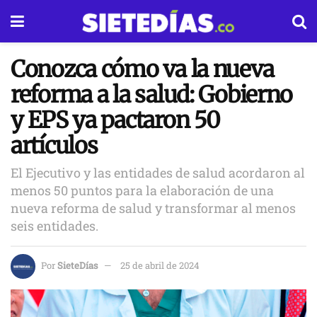
Conozca cómo va la nueva
reforma a la salud: Gobierno
y EPS ya pactaron 50
artículos
El Ejecutivo y las entidades de salud acordaron al
menos 50 puntos para la elaboración de una
nueva reforma de salud y transformar al menos
seis entidades.
Por
SieteDías
25 de abril de 2024