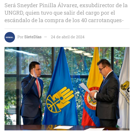
Será Sneyder Pinilla Álvarez, exsubdirector de la
UNGRD, quien tuvo que salir del cargo por el
escándalo de la compra de los 40 carrotanques-
Por
SieteDías
24 de abril de 2024