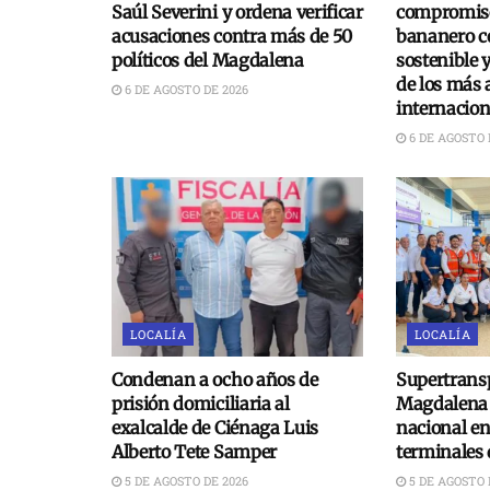
Saúl Severini y ordena verificar
compromiso
acusaciones contra más de 50
bananero c
políticos del Magdalena
sostenible 
de los más 
6 DE AGOSTO DE 2026
internacion
6 DE AGOSTO 
LOCALÍA
LOCALÍA
Condenan a ocho años de
Supertransp
prisión domiciliaria al
Magdalena 
exalcalde de Ciénaga Luis
nacional e
Alberto Tete Samper
terminales 
5 DE AGOSTO DE 2026
5 DE AGOSTO 