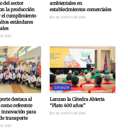
 del sector
ambientales en
on la producción
establecimientos comerciales
y el cumplimiento
6 DE AGOSTO DE 2026
altos estándares
ales
DE 2026
LOCALÍA
orte destaca al
Lanzan la Cátedra Abierta
como referente
“Plato 400 años”
n innovación para
5 DE AGOSTO DE 2026
de transporte
DE 2026