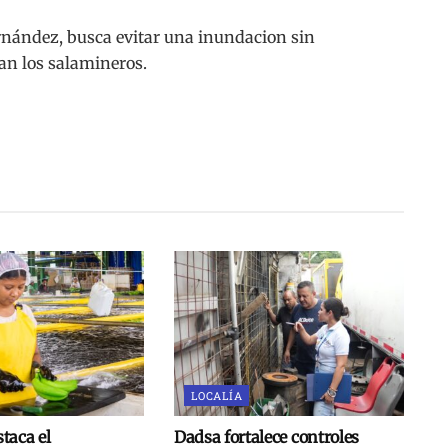
rnández, busca evitar una inundacion sin
an los salamineros.
LOCALÍA
taca el
Dadsa fortalece controles