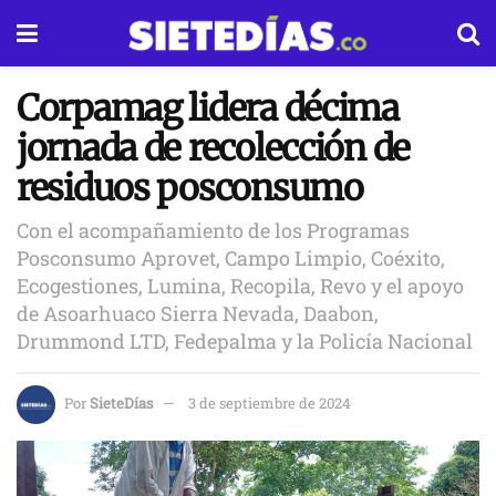
Corpamag lidera décima
jornada de recolección de
residuos posconsumo
Con el acompañamiento de los Programas
Posconsumo Aprovet, Campo Limpio, Coéxito,
Ecogestiones, Lumina, Recopila, Revo y el apoyo
de Asoarhuaco Sierra Nevada, Daabon,
Drummond LTD, Fedepalma y la Policía Nacional
Por
SieteDías
3 de septiembre de 2024