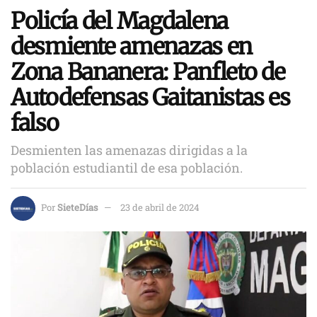
Policía del Magdalena
desmiente amenazas en
Zona Bananera: Panfleto de
Autodefensas Gaitanistas es
falso
Desmienten las amenazas dirigidas a la
población estudiantil de esa población.
Por
SieteDías
23 de abril de 2024