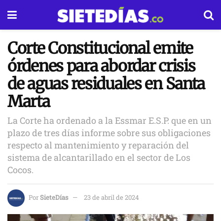
Corte Constitucional emite
órdenes para abordar crisis
de aguas residuales en Santa
Marta
La Corte ha ordenado a la Essmar E.S.P. que en un
plazo de tres días informe sobre sus obligaciones
respecto al mantenimiento y reparación del
sistema de alcantarillado en el sector de Los
Cocos.
Por
SieteDías
23 de abril de 2024