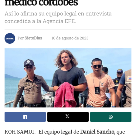
médico cordobés
Así lo afirma su equipo legal en entrevista
concedida a la Agencia EFE.
Por
SieteDías
10 de agosto de 2023
KOH SAMUI_ El equipo legal de
Daniel Sancho
, que