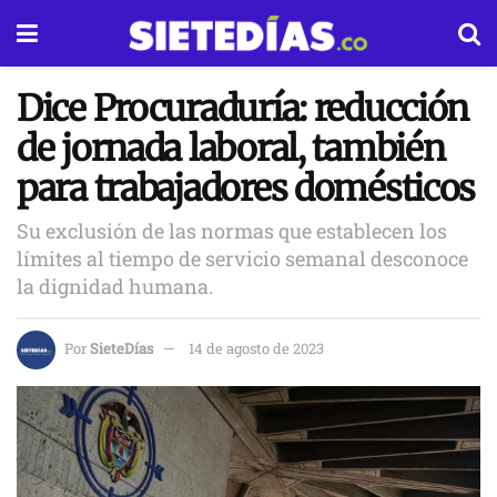
Dice Procuraduría: reducción
de jornada laboral, también
para trabajadores domésticos
Su exclusión de las normas que establecen los
límites al tiempo de servicio semanal desconoce
la dignidad humana.
Por
SieteDías
14 de agosto de 2023