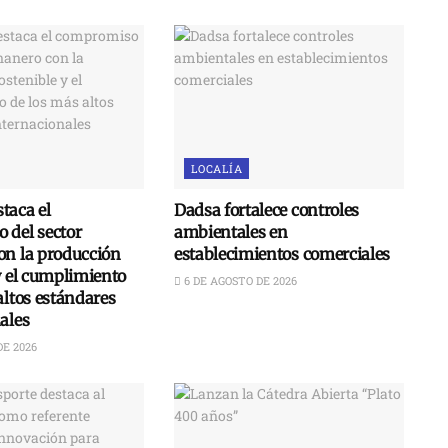
LOCALÍA
taca el
Dadsa fortalece controles
 del sector
ambientales en
on la producción
establecimientos comerciales
y el cumplimiento
6 DE AGOSTO DE 2026
altos estándares
ales
DE 2026