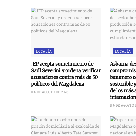
LOCALÍA
LOCALÍA
JEP acepta sometimiento de
Asbama des
Saúl Severini y ordena verificar
compromiso
acusaciones contra más de 50
bananero c
políticos del Magdalena
sostenible 
de los más 
6 DE AGOSTO DE 2026
internacion
6 DE AGOSTO 