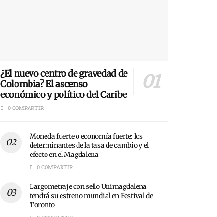
¿El nuevo centro de gravedad de
Colombia? El ascenso
económico y político del Caribe
0 COMPARTIR
Moneda fuerte o economía fuerte: los
determinantes de la tasa de cambio y el
efecto en el Magdalena
0 COMPARTIR
Largometraje con sello Unimagdalena
tendrá su estreno mundial en Festival de
Toronto