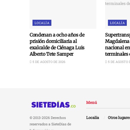
LOCALÍA
LOCALÍA
Condenan a ocho años de
Supertransp
prisión domiciliaria al
Magdalena 
exalcalde de Ciénaga Luis
nacional e
Alberto Tete Samper
terminales 
5 DE AGOSTO DE 2026
5 DE AGOSTO 
Menú
Localía
Otros lugare
© 2013-2026 Derechos
reservados a SieteDías de