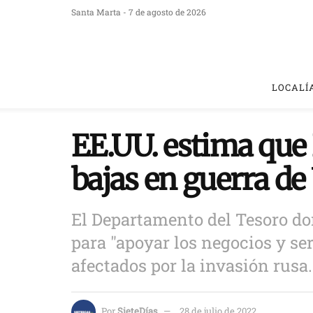
Santa Marta - 7 de agosto de 2026
LOCALÍ
EE.UU. estima que 
bajas en guerra d
El Departamento del Tesoro do
para "apoyar los negocios y se
afectados por la invasión rusa.
Por
SieteDías
28 de julio de 2022