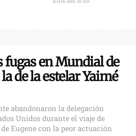
24 DE ABRIL DE 2026
s fugas en Mundial de
 la de la estelar Yaimé
nte abandonaron la delegación
dos Unidos durante el viaje de
l de Eugene con la peor actuación