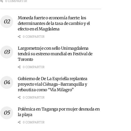
0 COMPARTIR
Moneda fuerte o economía fuerte: los
determinantes de la tasa de cambio y el
efecto en el Magdalena
0 COMPARTIR
Largometraje con sello Unimagdalena
tendrá su estreno mundial en Festival de
Toronto
0 COMPARTIR
Gobierno de De La Espriella replantea
proyecto vial Ciénaga–Barranquilla y
rebautiza como “Vía Milagro”
0 COMPARTIR
Polémica en Taganga por mujer desnuda en
la playa
0 COMPARTIR