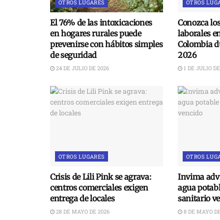
OTROS LUGARES
OTROS LUG
El 76% de las intoxicaciones
Conozca lo
en hogares rurales puede
laborales e
prevenirse con hábitos simples
Colombia du
de seguridad
2026
24 DE JULIO DE 2026
1 DE JULIO DE
OTROS LUGARES
OTROS LUG
Crisis de Lili Pink se agrava:
Invima advi
centros comerciales exigen
agua potabl
entrega de locales
sanitario v
28 DE MAYO DE 2026
8 DE MAYO DE