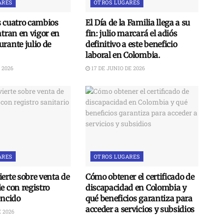
ARES
OTROS LUGARES
s cuatro cambios
El Día de la Familia llega a su
ntran en vigor en
fin: julio marcará el adiós
rante julio de
definitivo a este beneficio
laboral en Colombia.
 2026
17 DE JUNIO DE 2026
ARES
OTROS LUGARES
erte sobre venta de
Cómo obtener el certificado de
e con registro
discapacidad en Colombia y
encido
qué beneficios garantiza para
acceder a servicios y subsidios
 2026