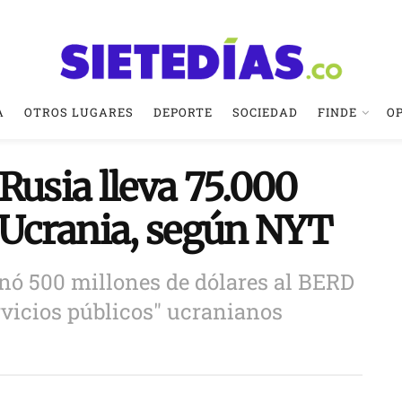
A
OTROS LUGARES
DEPORTE
SOCIEDAD
FINDE
O
Rusia lleva 75.000
e Ucrania, según NYT
nó 500 millones de dólares al BERD
rvicios públicos" ucranianos