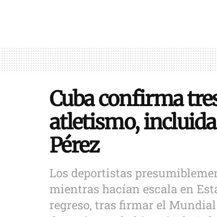
Cuba confirma tre
atletismo, incluida
Pérez
Los deportistas presumibleme
mientras hacían escala en Esta
regreso, tras firmar el Mundia