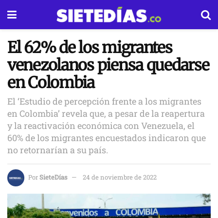
El 62% de los migrantes
venezolanos piensa quedarse
en Colombia
El ‘Estudio de percepción frente a los migrantes
en Colombia’ revela que, a pesar de la reapertura
y la reactivación económica con Venezuela, el
60% de los migrantes encuestados indicaron que
no retornarían a su país.
Por
SieteDías
24 de noviembre de 2022