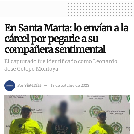
En Santa Marta: lo envían a la
cárcel por pegarle a su
compañera sentimental
El capturado fue identificado como Leonardo
José Gotopo Montoya.
Por
SieteDías
18 de octubre de 2023