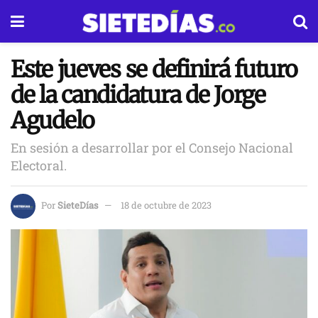
Este jueves se definirá futuro
de la candidatura de Jorge
Agudelo
En sesión a desarrollar por el Consejo Nacional
Electoral.
Por
SieteDías
18 de octubre de 2023