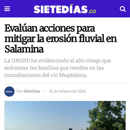
Evalúan acciones para
mitigar la erosión fluvial en
Salamina
La UNGRD ha evidenciado el alto riesgo que
enfrentan las familias que residen en las
inmediaciones del río Magdalena.
Por
SieteDías
15 de febrero de 2024