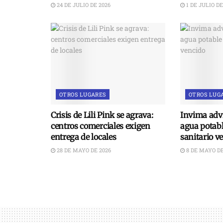
24 DE JULIO DE 2026
1 DE JULIO DE
OTROS LUGARES
OTROS LUG
Crisis de Lili Pink se agrava:
Invima advi
centros comerciales exigen
agua potabl
entrega de locales
sanitario v
28 DE MAYO DE 2026
8 DE MAYO DE