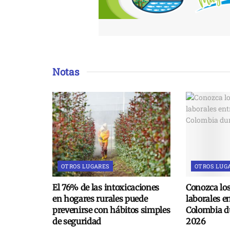
Notas
OTROS LUGARES
OTROS LUG
El 76% de las intoxicaciones
Conozca lo
en hogares rurales puede
laborales e
prevenirse con hábitos simples
Colombia du
de seguridad
2026