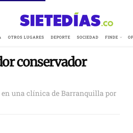
A
OTROS LUGARES
DEPORTE
SOCIEDAD
FINDE
O
ador conservador
 en una clínica de Barranquilla por