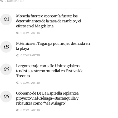
0 COMPARTIR
Moneda fuerte o economía fuerte: los
determinantes de la tasa de cambio y el
efecto en el Magdalena
0 COMPARTIR
Polémica en Taganga por mujer desnuda en
la playa
0 COMPARTIR
Largometraje con sello Unimagdalena
tendrá su estreno mundial en Festival de
Toronto
0 COMPARTIR
Gobierno de De La Espriella replantea
proyecto vial Ciénaga–Barranquilla y
rebautiza como “Vía Milagro”
0 COMPARTIR