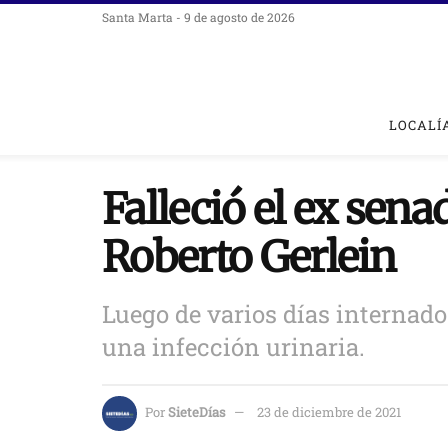
Santa Marta - 9 de agosto de 2026
LOCALÍ
Falleció el ex sen
Roberto Gerlein
Luego de varios días internado
una infección urinaria.
Por
SieteDías
23 de diciembre de 2021