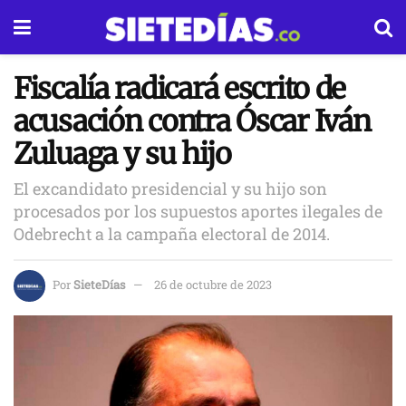
Fiscalía radicará escrito de
acusación contra Óscar Iván
Zuluaga y su hijo
El excandidato presidencial y su hijo son
procesados por los supuestos aportes ilegales de
Odebrecht a la campaña electoral de 2014.
Por
SieteDías
26 de octubre de 2023