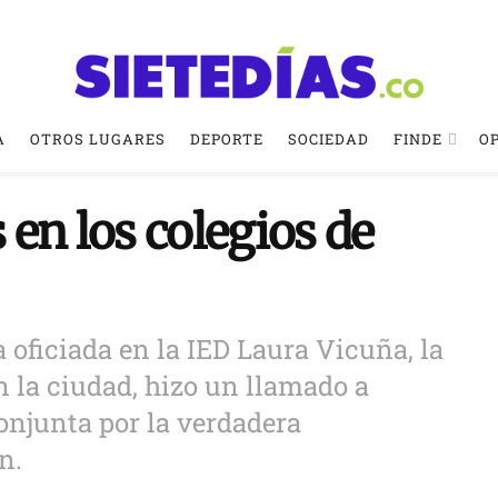
A
OTROS LUGARES
DEPORTE
SOCIEDAD
FINDE
O
s en los colegios de
oficiada en la IED Laura Vicuña, la
n la ciudad, hizo un llamado a
onjunta por la verdadera
n.