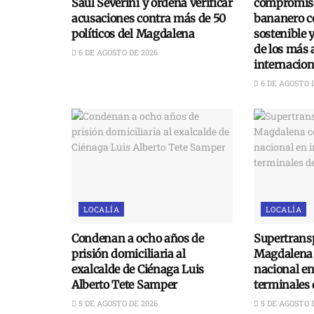
Saúl Severini y ordena verificar
compromiso
acusaciones contra más de 50
bananero c
políticos del Magdalena
sostenible 
de los más 
6 DE AGOSTO DE 2026
internacion
6 DE AGOSTO 
LOCALÍA
LOCALÍA
Condenan a ocho años de
Supertransp
prisión domiciliaria al
Magdalena 
exalcalde de Ciénaga Luis
nacional e
Alberto Tete Samper
terminales 
5 DE AGOSTO DE 2026
5 DE AGOSTO 