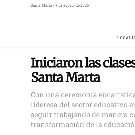
Santa Marta - 7 de agosto de 2026
LOCALÍ
Iniciaron las clase
Santa Marta
Con una ceremonia eucarística 
lideresa del sector educativo e
seguir trabajando de manera c
transformación de la educació