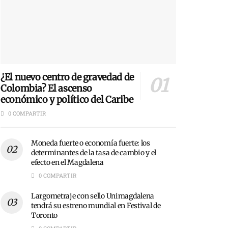
¿El nuevo centro de gravedad de
Colombia? El ascenso
económico y político del Caribe
0 COMPARTIR
Moneda fuerte o economía fuerte: los
determinantes de la tasa de cambio y el
efecto en el Magdalena
0 COMPARTIR
Largometraje con sello Unimagdalena
tendrá su estreno mundial en Festival de
Toronto