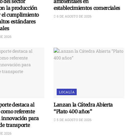
 del sector
ambientales en
on la producción
establecimientos comerciales
y el cumplimiento
6 DE AGOSTO DE 2026
altos estándares
ales
DE 2026
LOCALÍA
orte destaca al
Lanzan la Cátedra Abierta
como referente
“Plato 400 años”
n innovación para
5 DE AGOSTO DE 2026
de transporte
DE 2026