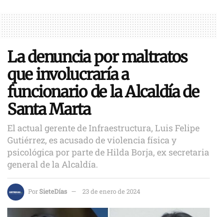
La denuncia por maltratos
que involucraría a
funcionario de la Alcaldía de
Santa Marta
El actual gerente de Infraestructura, Luis Felipe
Gutiérrez, es acusado de violencia física y
psicológica por parte de Hilda Borja, ex secretaria
general de la Alcaldía.
Por
SieteDías
23 de enero de 2024