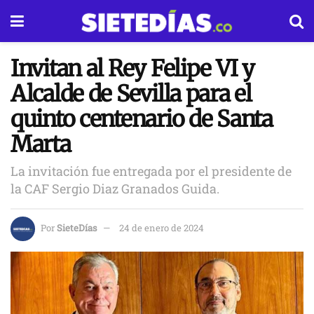
Invitan al Rey Felipe VI y
Alcalde de Sevilla para el
quinto centenario de Santa
Marta
La invitación fue entregada por el presidente de
la CAF Sergio Diaz Granados Guida.
Por
SieteDías
24 de enero de 2024