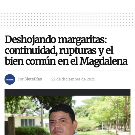
Deshojando margaritas:
continuidad, rupturas y el
bien común en el Magdalena
Por
SieteDías
22 de diciembre de 2025