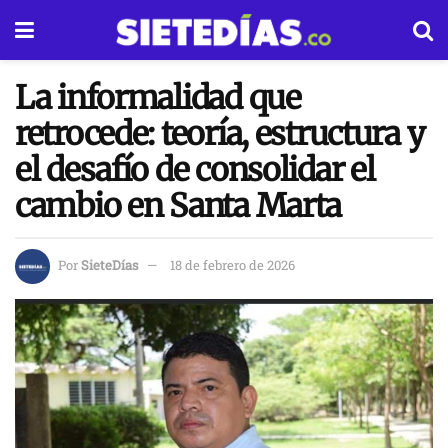
La informalidad que
retrocede: teoría, estructura y
el desafío de consolidar el
cambio en Santa Marta
Por
SieteDías
18 de febrero de 2026