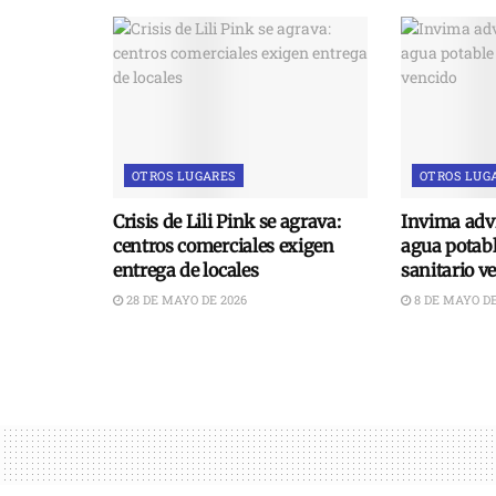
OTROS LUGARES
OTROS LUG
Crisis de Lili Pink se agrava:
Invima advi
centros comerciales exigen
agua potabl
entrega de locales
sanitario v
28 DE MAYO DE 2026
8 DE MAYO DE