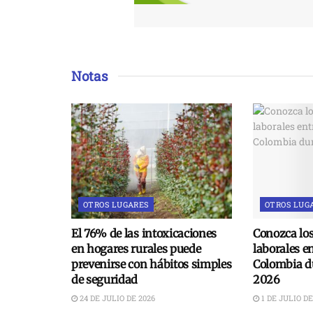
Notas
OTROS LUGARES
OTROS LUG
El 76% de las intoxicaciones
Conozca lo
en hogares rurales puede
laborales e
prevenirse con hábitos simples
Colombia du
de seguridad
2026
24 DE JULIO DE 2026
1 DE JULIO DE