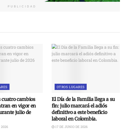
PUBLICIDAD
ARES
OTROS LUGARES
s cuatro cambios
El Día de la Familia llega a su
ntran en vigor en
fin: julio marcará el adiós
rante julio de
definitivo a este beneficio
laboral en Colombia.
 2026
17 DE JUNIO DE 2026