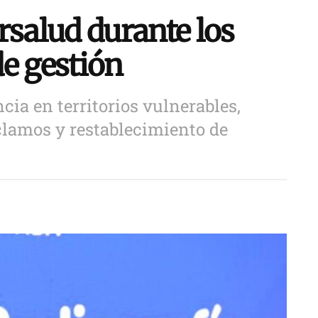
rsalud durante los
e gestión
cia en territorios vulnerables,
clamos y restablecimiento de