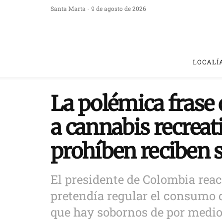
Santa Marta - 9 de agosto de 2026
LOCALÍ
La polémica frase 
a cannabis recreat
prohíben reciben 
El presidente de Colombia rea
pretendía regular el consumo 
que hay sobornos de por medio