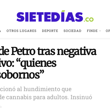
A
OTROS LUGARES
DEPORTE
SOCIEDAD
FINDE
O
de Petro tras negativa
ivo: “quienes
sobornos”
ccionó al hundimiento que
de cannabis para adultos. Insinuó
.