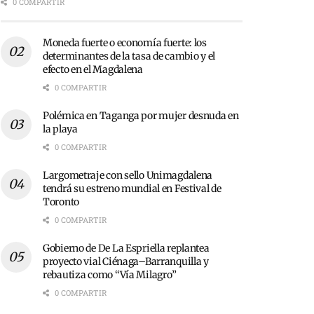
0 COMPARTIR
Moneda fuerte o economía fuerte: los
determinantes de la tasa de cambio y el
efecto en el Magdalena
0 COMPARTIR
Polémica en Taganga por mujer desnuda en
la playa
0 COMPARTIR
Largometraje con sello Unimagdalena
tendrá su estreno mundial en Festival de
Toronto
0 COMPARTIR
Gobierno de De La Espriella replantea
proyecto vial Ciénaga–Barranquilla y
rebautiza como “Vía Milagro”
0 COMPARTIR