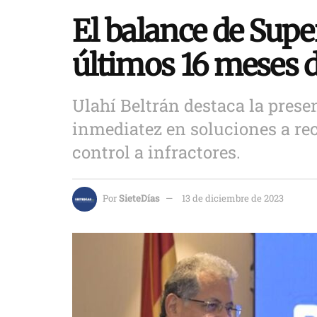
El balance de Supe
últimos 16 meses d
Ulahí Beltrán destaca la presen
inmediatez en soluciones a re
control a infractores.
Por
SieteDías
13 de diciembre de 2023