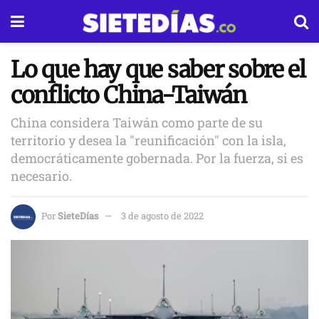
Lo que hay que saber sobre el
conflicto China-Taiwán
China considera Taiwán como parte de su
territorio y desea la "reunificación" con la isla,
democráticamente gobernada. Por la fuerza, si es
necesario.
Por
SieteDías
3 de agosto de 2022