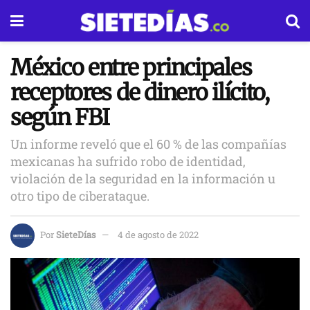
México entre principales
receptores de dinero ilícito,
según FBI
Un informe reveló que el 60 % de las compañías
mexicanas ha sufrido robo de identidad,
violación de la seguridad en la información u
otro tipo de ciberataque.
Por
SieteDías
4 de agosto de 2022