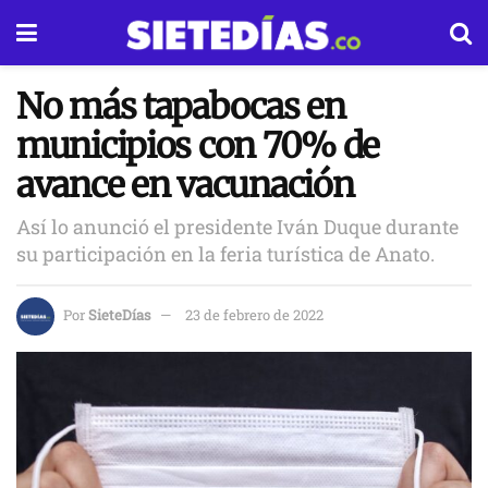
No más tapabocas en
municipios con 70% de
avance en vacunación
Así lo anunció el presidente Iván Duque durante
su participación en la feria turística de Anato.
Por
SieteDías
23 de febrero de 2022