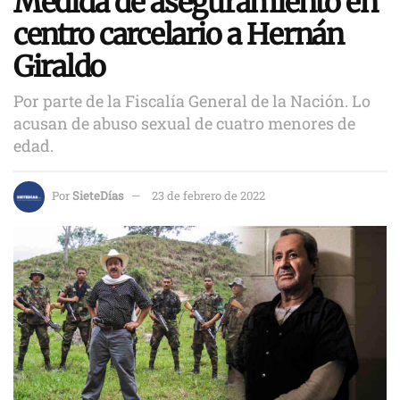
Medida de aseguramiento en
centro carcelario a Hernán
Giraldo
Por parte de la Fiscalía General de la Nación. Lo
acusan de abuso sexual de cuatro menores de
edad.
Por
SieteDías
23 de febrero de 2022