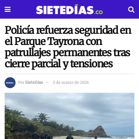
Policía refuerza seguridad en
el Parque Tayrona con
patrullajes permanentes tras
cierre parcial y tensiones
Por
SieteDías
3 de marzo de 2026