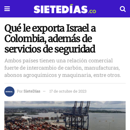
Qué le exporta Israel a
Colombia, además de
servicios de seguridad
Ambos países tienen una relación comercial
fuerte de intercambio de carbón, manufacturas,
abonos agroquímicos y maquinaria, entre otros.
Por
SieteDías
17 de octubre de 2023