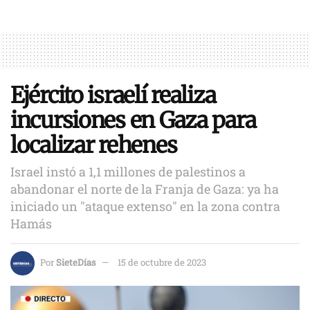
Ejército israelí realiza
incursiones en Gaza para
localizar rehenes
Israel instó a 1,1 millones de palestinos a
abandonar el norte de la Franja de Gaza: ya ha
iniciado un "ataque extenso" en la zona contra
Hamás
Por
SieteDías
15 de octubre de 2023