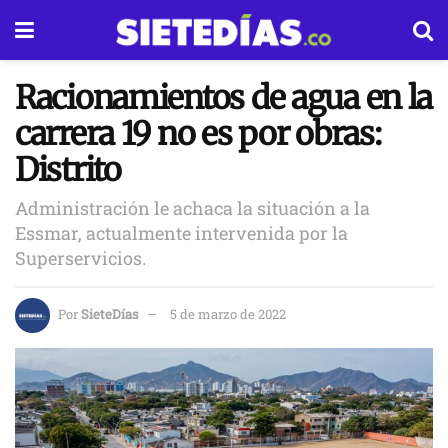
Racionamientos de agua en la
carrera 19 no es por obras:
Distrito
Administración le achaca la situación a la
Essmar, actualmente intervenida por la
Superservicios.
Por
SieteDías
5 de marzo de 2022