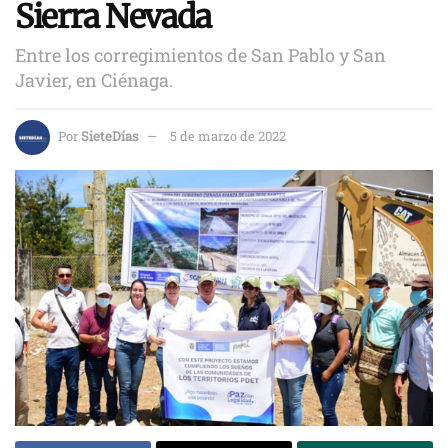
Sierra Nevada
Entre los corregimientos de San Pablo y San
Javier, en Ciénaga.
Por
SieteDías
5 de marzo de 2022