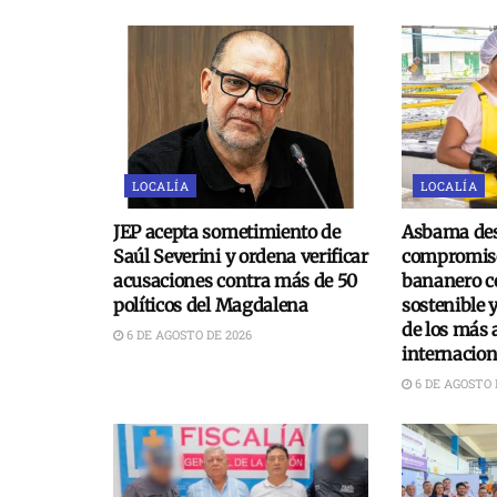
LOCALÍA
LOCALÍA
JEP acepta sometimiento de
Asbama des
Saúl Severini y ordena verificar
compromiso
acusaciones contra más de 50
bananero c
políticos del Magdalena
sostenible 
de los más 
6 DE AGOSTO DE 2026
internacion
6 DE AGOSTO 