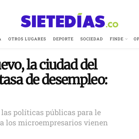
A
OTROS LUGARES
DEPORTE
SOCIEDAD
FINDE
O
evo, la ciudad del
tasa de desempleo:
as políticas públicas para le
 a los microempresarios vienen