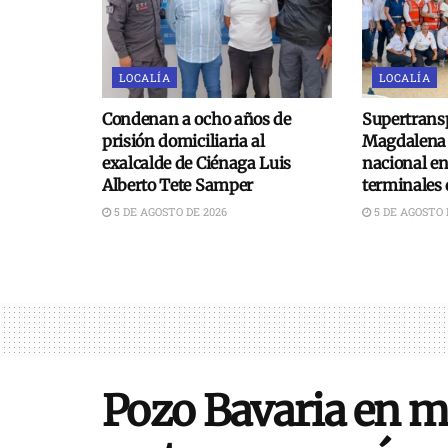
LOCALÍA
LOCALÍA
Condenan a ocho años de
Supertransp
prisión domiciliaria al
Magdalena 
exalcalde de Ciénaga Luis
nacional e
Alberto Tete Samper
terminales 
5 DE AGOSTO DE 2026
5 DE AGOSTO 
Pozo Bavaria en m