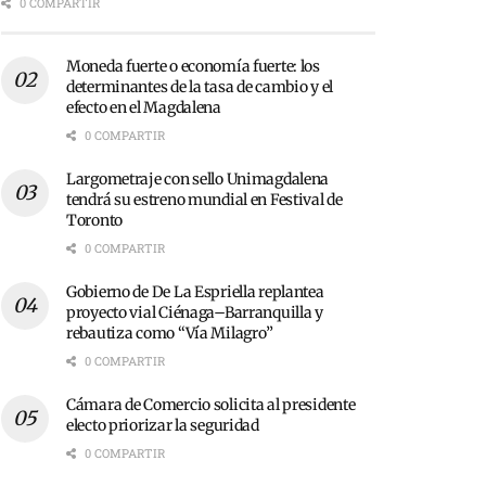
0 COMPARTIR
Moneda fuerte o economía fuerte: los
determinantes de la tasa de cambio y el
efecto en el Magdalena
0 COMPARTIR
Largometraje con sello Unimagdalena
tendrá su estreno mundial en Festival de
Toronto
0 COMPARTIR
Gobierno de De La Espriella replantea
proyecto vial Ciénaga–Barranquilla y
rebautiza como “Vía Milagro”
0 COMPARTIR
Cámara de Comercio solicita al presidente
electo priorizar la seguridad
0 COMPARTIR