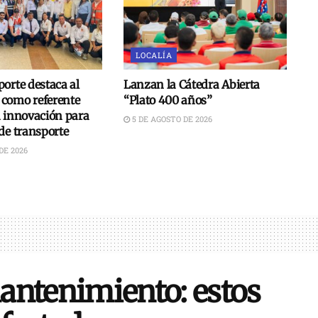
LOCALÍA
orte destaca al
Lanzan la Cátedra Abierta
como referente
“Plato 400 años”
n innovación para
5 DE AGOSTO DE 2026
de transporte
DE 2026
antenimiento: estos