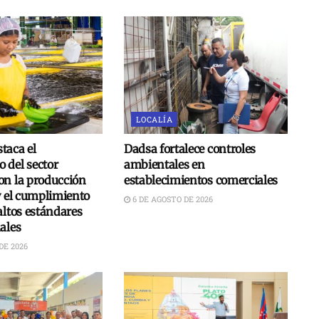
LOCALÍA
taca el
Dadsa fortalece controles
 del sector
ambientales en
on la producción
establecimientos comerciales
y el cumplimiento
6 DE AGOSTO DE 2026
altos estándares
ales
DE 2026