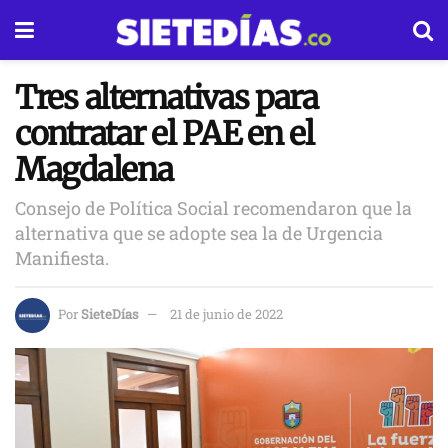
Tres alternativas para
contratar el PAE en el
Magdalena
Consejo de Política Social recomendaron que la
alternativa que se adopte sea la de Urgencia
Manifiesta.
Por
SieteDías
21 de junio de 2022