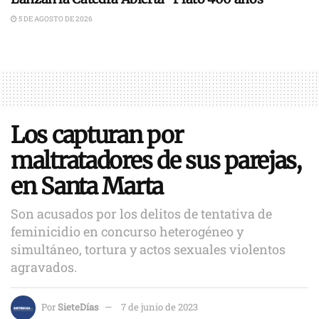
5 DE AGOSTO DE 2026
Los capturan por
maltratadores de sus parejas,
en Santa Marta
Son acusados por los delitos de tentativa de
feminicidio en concurso heterogéneo y
simultáneo, tortura y actos sexuales violentos
agravados.
Por
SieteDías
7 de junio de 2023