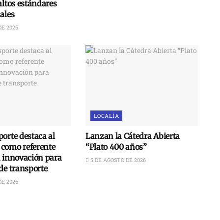
altos estándares
ales
DE 2026
LOCALÍA
orte destaca al
Lanzan la Cátedra Abierta
como referente
“Plato 400 años”
n innovación para
5 DE AGOSTO DE 2026
de transporte
DE 2026