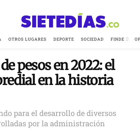
A
OTROS LUGARES
DEPORTE
SOCIEDAD
FINDE
O
de pesos en 2022: el
edial en la historia
do para el desarrollo de diversos
rolladas por la administración