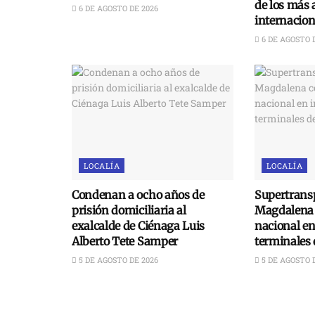
de los más 
6 DE AGOSTO DE 2026
internacion
6 DE AGOSTO 
LOCALÍA
LOCALÍA
Condenan a ocho años de
Supertransp
prisión domiciliaria al
Magdalena 
exalcalde de Ciénaga Luis
nacional e
Alberto Tete Samper
terminales 
5 DE AGOSTO DE 2026
5 DE AGOSTO 