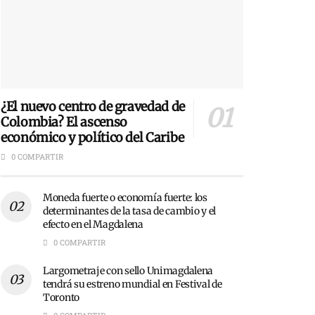
¿El nuevo centro de gravedad de
Colombia? El ascenso
económico y político del Caribe
0 COMPARTIR
Moneda fuerte o economía fuerte: los
determinantes de la tasa de cambio y el
efecto en el Magdalena
0 COMPARTIR
Largometraje con sello Unimagdalena
tendrá su estreno mundial en Festival de
Toronto