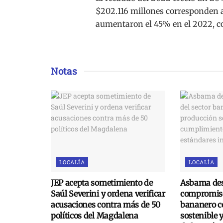
$202.116 millones corresponden a 
aumentaron el 45% en el 2022, con
Notas
LOCALÍA
LOCALÍA
JEP acepta sometimiento de
Asbama des
Saúl Severini y ordena verificar
compromiso
acusaciones contra más de 50
bananero c
políticos del Magdalena
sostenible 