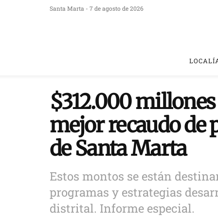
Santa Marta - 7 de agosto de 2026
LOCALÍ
$312.000 millones 
mejor recaudo de pr
de Santa Marta
Estos montos se están destinan
programas y estrategias desar
distrital. Informe especial.