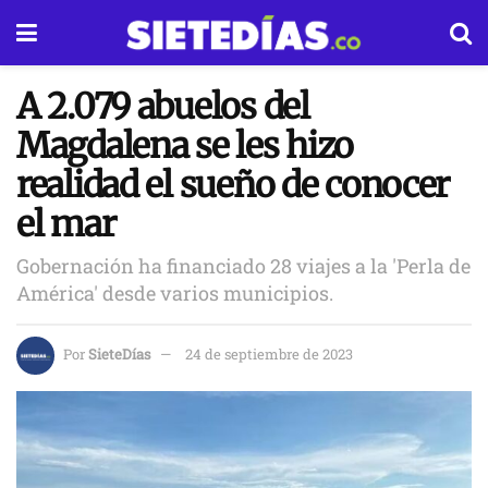
A 2.079 abuelos del
Magdalena se les hizo
realidad el sueño de conocer
el mar
Gobernación ha financiado 28 viajes a la 'Perla de
América' desde varios municipios.
Por
SieteDías
24 de septiembre de 2023