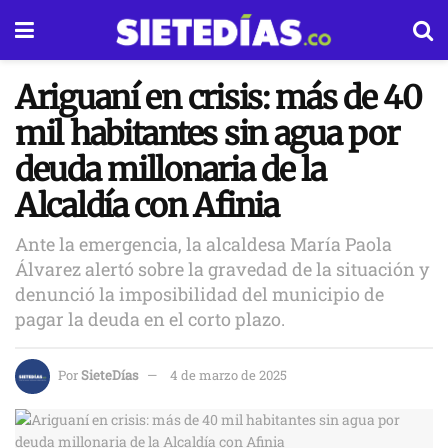
Ariguaní en crisis: más de 40
mil habitantes sin agua por
deuda millonaria de la
Alcaldía con Afinia
Ante la emergencia, la alcaldesa María Paola
Álvarez alertó sobre la gravedad de la situación y
denunció la imposibilidad del municipio de
pagar la deuda en el corto plazo.
Por
SieteDías
4 de marzo de 2025