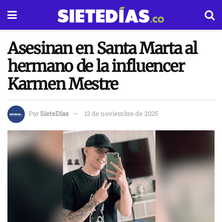
Asesinan en Santa Marta al
hermano de la influencer
Karmen Mestre
Por
SieteDías
12 de noviembre de 2025