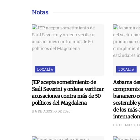
Notas
LOCALÍA
LOCALÍA
JEP acepta sometimiento de
Asbama des
Saúl Severini y ordena verificar
compromiso
acusaciones contra más de 50
bananero c
políticos del Magdalena
sostenible 
de los más 
6 DE AGOSTO DE 2026
internacion
6 DE AGOSTO 