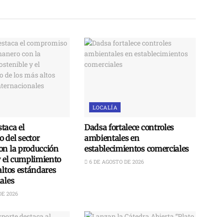
LOCALÍA
taca el
Dadsa fortalece controles
 del sector
ambientales en
on la producción
establecimientos comerciales
y el cumplimiento
6 DE AGOSTO DE 2026
altos estándares
ales
DE 2026