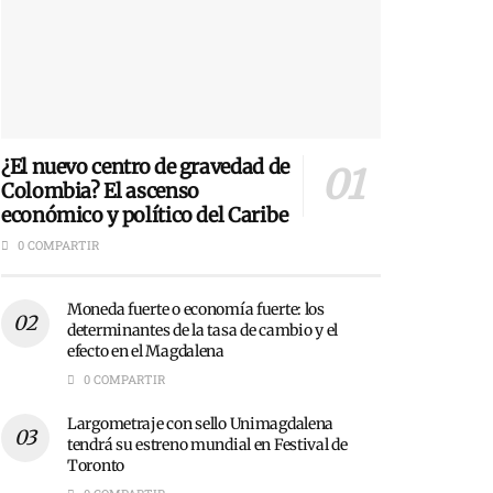
¿El nuevo centro de gravedad de
Colombia? El ascenso
económico y político del Caribe
0 COMPARTIR
Moneda fuerte o economía fuerte: los
determinantes de la tasa de cambio y el
efecto en el Magdalena
0 COMPARTIR
Largometraje con sello Unimagdalena
tendrá su estreno mundial en Festival de
Toronto