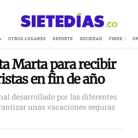
A
OTROS LUGARES
DEPORTE
SOCIEDAD
FINDE
O
ta Marta para recibir
istas en fin de año
nal desarrollado por las diferentes
arantizar unas vacaciones seguras