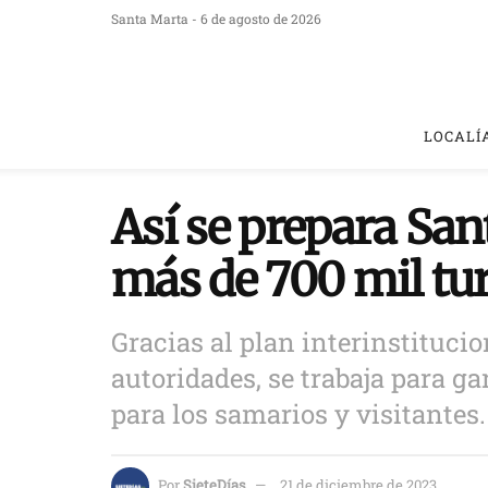
Santa Marta - 6 de agosto de 2026
LOCALÍ
Así se prepara San
más de 700 mil tur
Gracias al plan interinstitucio
autoridades, se trabaja para g
para los samarios y visitantes.
Por
SieteDías
21 de diciembre de 2023