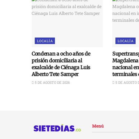
LOCALÍA
LOCALÍA
Condenan a ocho años de
Supertransp
prisión domiciliaria al
Magdalena 
exalcalde de Ciénaga Luis
nacional e
Alberto Tete Samper
terminales 
5 DE AGOSTO DE 2026
5 DE AGOSTO 
Menú