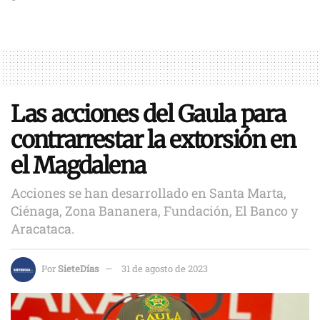
Las acciones del Gaula para
contrarrestar la extorsión en
el Magdalena
Acciones se han desarrollado en Santa Marta,
Ciénaga, Zona Bananera, Fundación, El Banco y
Aracataca.
Por
SieteDías
31 de agosto de 2023