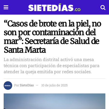
“Casos de brote en la piel, no
son por contaminación del
mar”: Secretaría de Salud de
Santa Marta
La administración distrital activó una mesa
técnica con participación de especialistas para
atender la queja emitida por redes sociales.
Por
SieteDías
10 de julio de 2025