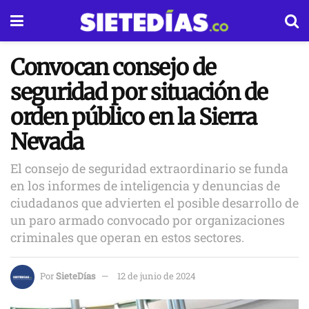
Convocan consejo de
seguridad por situación de
orden público en la Sierra
Nevada
El consejo de seguridad extraordinario se funda
en los informes de inteligencia y denuncias de
ciudadanos que advierten el posible desarrollo de
un paro armado convocado por organizaciones
criminales que operan en estos sectores.
Por
SieteDías
12 de junio de 2024