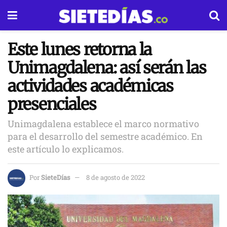
Este lunes retorna la
Unimagdalena: así serán las
actividades académicas
presenciales
Unimagdalena establece el marco normativo
para el desarrollo del semestre académico. En
este artículo lo explicamos.
Por
SieteDías
8 de agosto de 2022