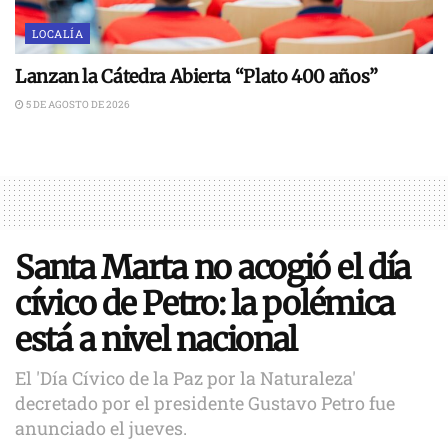
LOCALÍA
Lanzan la Cátedra Abierta “Plato 400 años”
5 DE AGOSTO DE 2026
Santa Marta no acogió el día
cívico de Petro: la polémica
está a nivel nacional
El 'Día Cívico de la Paz por la Naturaleza'
decretado por el presidente Gustavo Petro fue
anunciado el jueves.