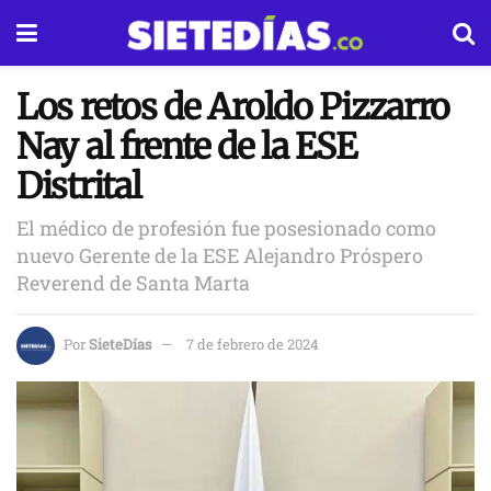
Los retos de Aroldo Pizzarro
Nay al frente de la ESE
Distrital
El médico de profesión fue posesionado como
nuevo Gerente de la ESE Alejandro Próspero
Reverend de Santa Marta
Por
SieteDías
7 de febrero de 2024