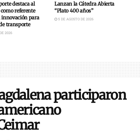
orte destaca al
Lanzan la Cátedra Abierta
como referente
“Plato 400 años”
n innovación para
5 DE AGOSTO DE 2026
de transporte
DE 2026
gdalena participaron
oamericano
 Ceimar