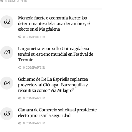
0 COMPARTIR
Moneda fuerte o economía fuerte: los
determinantes de la tasa de cambio y el
efecto en el Magdalena
0 COMPARTIR
Largometraje con sello Unimagdalena
tendrá su estreno mundial en Festival de
Toronto
0 COMPARTIR
Gobierno de De La Espriella replantea
proyecto vial Ciénaga–Barranquilla y
rebautiza como “Vía Milagro”
0 COMPARTIR
Cámara de Comercio solicita al presidente
electo priorizar la seguridad
0 COMPARTIR