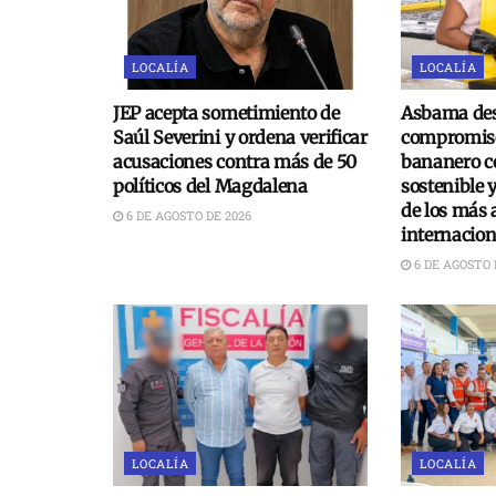
LOCALÍA
LOCALÍA
JEP acepta sometimiento de
Asbama des
Saúl Severini y ordena verificar
compromiso
acusaciones contra más de 50
bananero c
políticos del Magdalena
sostenible 
de los más 
6 DE AGOSTO DE 2026
internacion
6 DE AGOSTO 
LOCALÍA
LOCALÍA