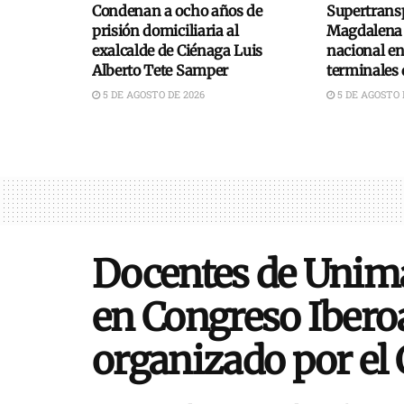
Condenan a ocho años de
Supertransp
prisión domiciliaria al
Magdalena 
exalcalde de Ciénaga Luis
nacional e
Alberto Tete Samper
terminales 
5 DE AGOSTO DE 2026
5 DE AGOSTO 
Docentes de Unima
en Congreso Iber
organizado por el