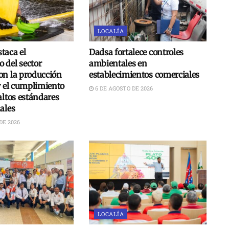
LOCALÍA
taca el
Dadsa fortalece controles
 del sector
ambientales en
on la producción
establecimientos comerciales
y el cumplimiento
6 DE AGOSTO DE 2026
altos estándares
ales
DE 2026
LOCALÍA