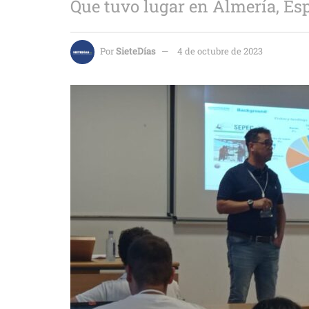
Que tuvo lugar en Almería, Es
Por
SieteDías
4 de octubre de 2023