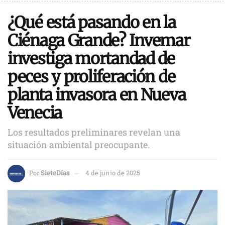
¿Qué está pasando en la
Ciénaga Grande? Invemar
investiga mortandad de
peces y proliferación de
planta invasora en Nueva
Venecia
Los resultados preliminares revelan una
situación ambiental preocupante.
Por
SieteDías
4 de junio de 2025