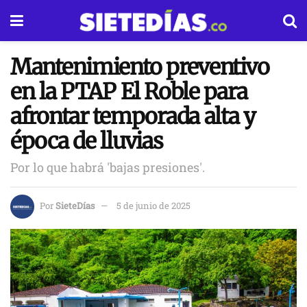
Mantenimiento preventivo
en la PTAP El Roble para
afrontar temporada alta y
época de lluvias
Por lo que habrá 'bajas presiones'.
Por
SieteDías
5 de junio de 2025