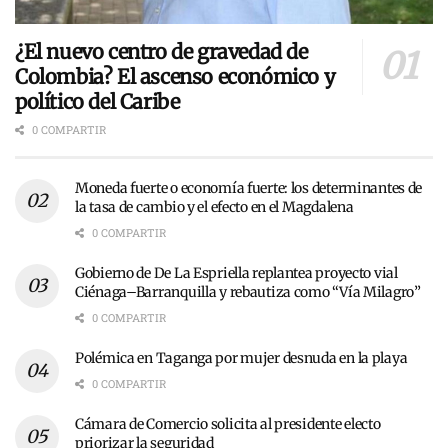
¿El nuevo centro de gravedad de
Colombia? El ascenso económico y
político del Caribe
0 COMPARTIR
Moneda fuerte o economía fuerte: los determinantes de
la tasa de cambio y el efecto en el Magdalena
0 COMPARTIR
Gobierno de De La Espriella replantea proyecto vial
Ciénaga–Barranquilla y rebautiza como “Vía Milagro”
0 COMPARTIR
Polémica en Taganga por mujer desnuda en la playa
0 COMPARTIR
Cámara de Comercio solicita al presidente electo
priorizar la seguridad