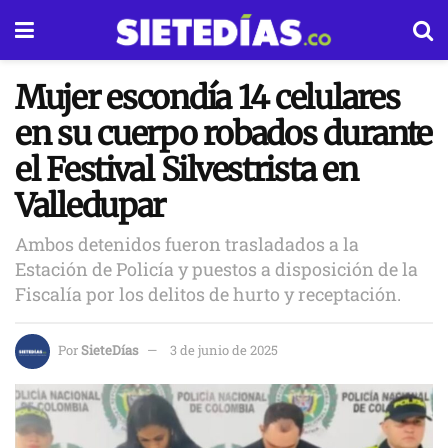
Mujer escondía 14 celulares
en su cuerpo robados durante
el Festival Silvestrista en
Valledupar
Ambos detenidos fueron trasladados a la
Estación de Policía y puestos a disposición de la
Fiscalía por los delitos de hurto y receptación.
Por
SieteDías
3 de junio de 2025