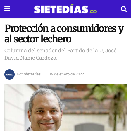
Protección a consumidores y
al sector lechero
Columna del senador del Partido de la U, José
David Name Cardozo.
Por
SieteDías
19 de enero de 2022