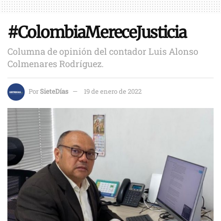
#ColombiaMereceJusticia
Columna de opinión del contador Luis Alonso
Colmenares Rodríguez.
Por
SieteDías
19 de enero de 2022