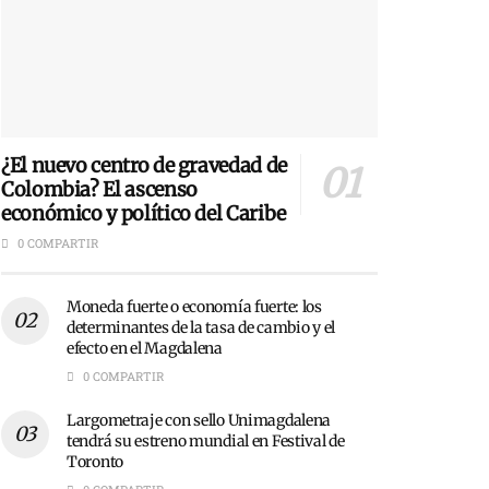
¿El nuevo centro de gravedad de
Colombia? El ascenso
económico y político del Caribe
0 COMPARTIR
Moneda fuerte o economía fuerte: los
determinantes de la tasa de cambio y el
efecto en el Magdalena
0 COMPARTIR
Largometraje con sello Unimagdalena
tendrá su estreno mundial en Festival de
Toronto