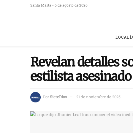
Santa Marta - 6 de agosto de 2026
LOCALÍ
Revelan detalles so
estilista asesinad
Por
SieteDías
21 de noviembre de 2025