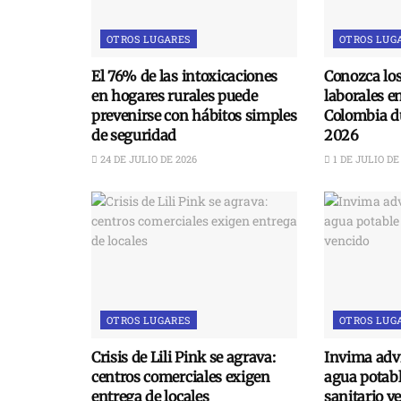
OTROS LUGARES
OTROS LUG
El 76% de las intoxicaciones
Conozca lo
en hogares rurales puede
laborales e
prevenirse con hábitos simples
Colombia du
de seguridad
2026
24 DE JULIO DE 2026
1 DE JULIO DE
OTROS LUGARES
OTROS LUG
Crisis de Lili Pink se agrava:
Invima advi
centros comerciales exigen
agua potabl
entrega de locales
sanitario v