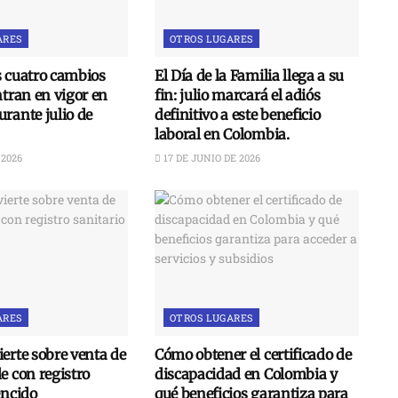
ARES
OTROS LUGARES
s cuatro cambios
El Día de la Familia llega a su
ntran en vigor en
fin: julio marcará el adiós
rante julio de
definitivo a este beneficio
laboral en Colombia.
 2026
17 DE JUNIO DE 2026
ARES
OTROS LUGARES
erte sobre venta de
Cómo obtener el certificado de
e con registro
discapacidad en Colombia y
encido
qué beneficios garantiza para