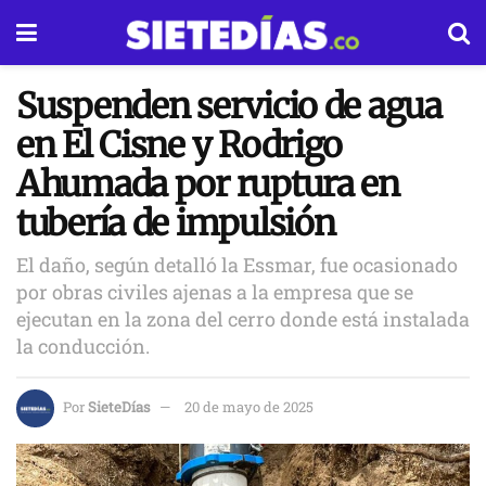
Suspenden servicio de agua
en El Cisne y Rodrigo
Ahumada por ruptura en
tubería de impulsión
El daño, según detalló la Essmar, fue ocasionado
por obras civiles ajenas a la empresa que se
ejecutan en la zona del cerro donde está instalada
la conducción.
Por
SieteDías
20 de mayo de 2025